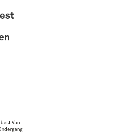
est
Den
ebest Van
 Ondergang