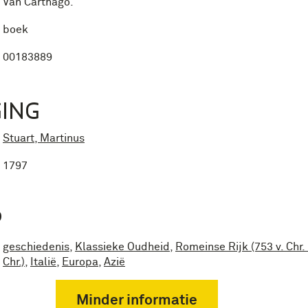
Van Carthago.
boek
00183889
ING
Stuart, Martinus
1797
P
geschiedenis
,
Klassieke Oudheid
,
Romeinse Rijk (753 v. Chr. 
Chr.)
,
Italië
,
Europa
,
Azië
Minder informatie