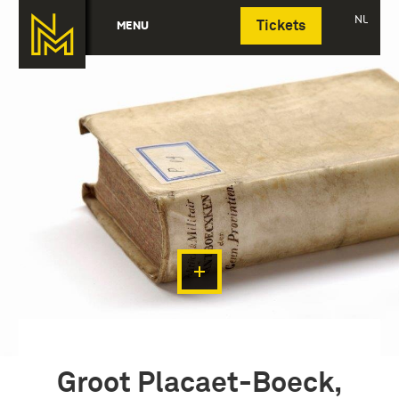
Deutsch
NL
MENU
Tickets
Groot Placaet-Boeck,