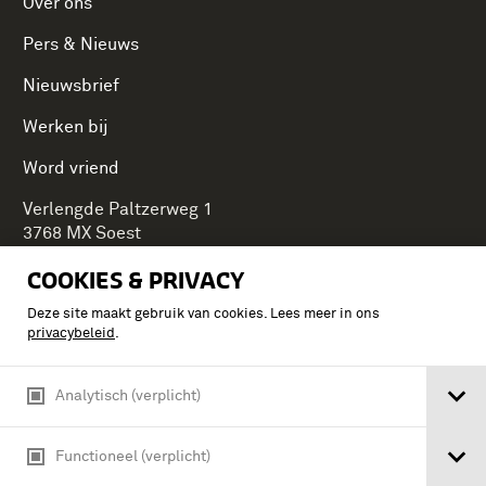
Over ons
Pers & Nieuws
Nieuwsbrief
Werken bij
Word vriend
Verlengde Paltzerweg 1
3768 MX Soest
COOKIES & PRIVACY
Deze site maakt gebruik van cookies. Lees meer in ons
Onderdeel van Stichting Koninklijke Defensiemusea,
privacybeleid
.
ontdek ook de andere musea:
Analytisch (verplicht)
Functioneel (verplicht)