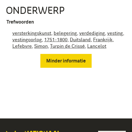
ONDERWERP
Trefwoorden
versterkingskunst
,
belegering
,
verdediging
,
vesting
,
vestingoorlog
,
1751-1800
,
Duitsland
,
Frankrijk
,
Lefebvre
,
Simon
,
Turpin de Crissé
,
Lancelot
Minder informatie