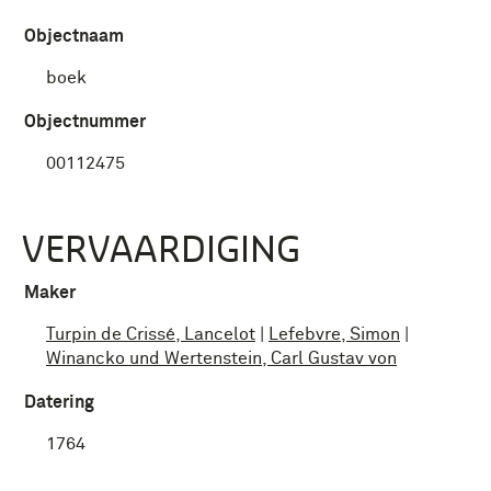
Objectnaam
boek
Objectnummer
00112475
VERVAARDIGING
Maker
Turpin de Crissé, Lancelot
|
Lefebvre, Simon
|
Winancko und Wertenstein, Carl Gustav von
Datering
1764