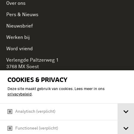
Over ons
Pers & Nieuws
Nieuwsbrief
Werken bij
Word vriend
Verlengde Paltzerweg 1
3768 MX Soest
COOKIES & PRIVACY
Deze site maakt gebruik van cookies. Lees meer in ons
Onderdeel van Stichting Koninklijke Defensiemusea,
privacybeleid
.
ontdek ook de andere musea:
Analytisch (verplicht)
Functioneel (verplicht)