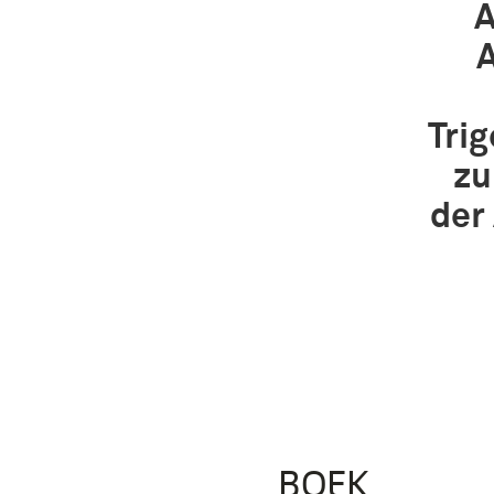
A
A
Tri
zu
der
BOEK