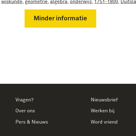
wiskunde
,
geometrie
,
algebra
,
onderwijs
,
1751-1800
,
Duitsl
Minder informatie
Vragen?
Nieuwsbrief
Over ons
Werken bij
Pers & Nieuws
Word vriend