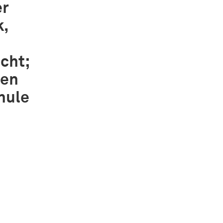
er
k,
cht;
sen
hule