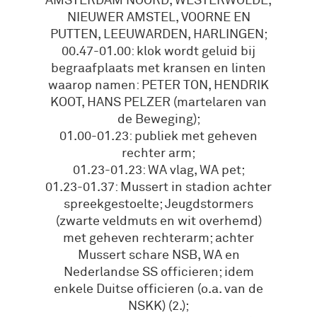
AMSTERDAM NOORD, WESTERWOLDE,
NIEUWER AMSTEL, VOORNE EN
PUTTEN, LEEUWARDEN, HARLINGEN;
00.47-01.00: klok wordt geluid bij
begraafplaats met kransen en linten
waarop namen: PETER TON, HENDRIK
KOOT, HANS PELZER (martelaren van
de Beweging);
01.00-01.23: publiek met geheven
rechter arm;
01.23-01.23: WA vlag, WA pet;
01.23-01.37: Mussert in stadion achter
spreekgestoelte; Jeugdstormers
(zwarte veldmuts en wit overhemd)
met geheven rechterarm; achter
Mussert schare NSB, WA en
Nederlandse SS officieren; idem
enkele Duitse officieren (o.a. van de
NSKK) (2.);