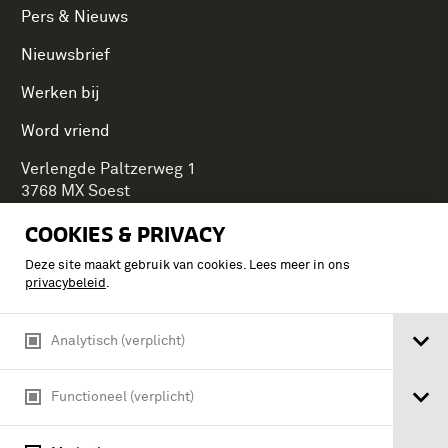
Pers & Nieuws
Nieuwsbrief
Werken bij
Word vriend
Verlengde Paltzerweg 1
3768 MX Soest
COOKIES & PRIVACY
Deze site maakt gebruik van cookies. Lees meer in ons
Onderdeel van Stichting Koninklijke Defensiemusea,
privacybeleid
.
ontdek ook de andere musea:
Analytisch (verplicht)
Functioneel (verplicht)