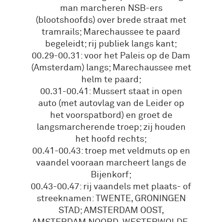
man marcheren NSB-ers
(blootshoofds) over brede straat met
tramrails; Marechaussee te paard
begeleidt; rij publiek langs kant;
00.29-00.31: voor het Paleis op de Dam
(Amsterdam) langs; Marechaussee met
helm te paard;
00.31-00.41: Mussert staat in open
auto (met autovlag van de Leider op
het voorspatbord) en groet de
langsmarcherende troep; zij houden
het hoofd rechts;
00.41-00.43: troep met veldmuts op en
vaandel vooraan marcheert langs de
Bijenkorf;
00.43-00.47: rij vaandels met plaats- of
streeknamen: TWENTE, GRONINGEN
STAD; AMSTERDAM OOST,