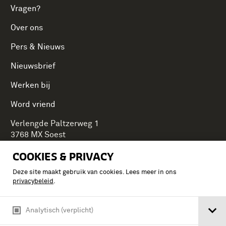
Vragen?
Over ons
Pers & Nieuws
Nieuwsbrief
Werken bij
Word vriend
Verlengde Paltzerweg 1
3768 MX Soest
COOKIES & PRIVACY
Deze site maakt gebruik van cookies. Lees meer in ons
Onderdeel van Stichting Koninklijke Defensiemusea,
privacybeleid
.
ontdek ook de andere musea:
Analytisch (verplicht)