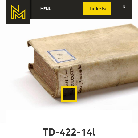
Deutsch
NL
MENU
Tickets
TD-422-14l