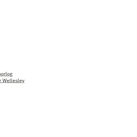
oorlog
r Wellesley