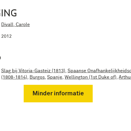
ING
Divall, Carole
2012
P
Slag bij Vitoria-Gasteiz (1813)
,
Spaanse Onafhankelijkheids
(1808-1814)
,
Burgos
,
Spanje
,
Wellington (1st Duke of)
,
Arthu
Minder informatie