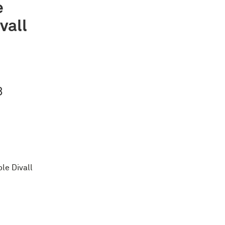
e
vall
8
le Divall