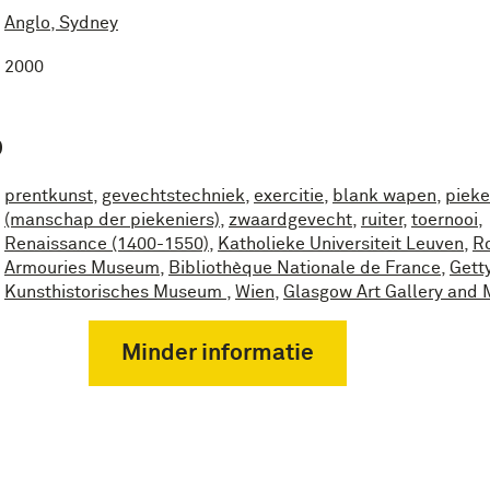
Anglo, Sydney
2000
P
prentkunst
,
gevechtstechniek
,
exercitie
,
blank wapen
,
pieke
(manschap der piekeniers)
,
zwaardgevecht
,
ruiter
,
toernooi
,
Renaissance (1400-1550)
,
Katholieke Universiteit Leuven
,
R
Armouries Museum
,
Bibliothèque Nationale de France
,
Gett
Kunsthistorisches Museum
,
Wien
,
Glasgow Art Gallery and
Minder informatie