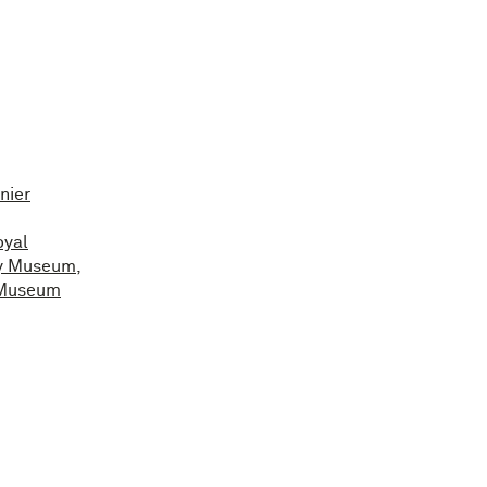
nier
oyal
y Museum
,
 Museum