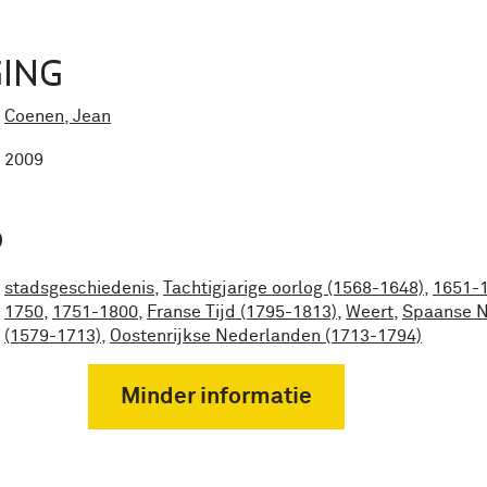
ING
Coenen, Jean
2009
P
stadsgeschiedenis
,
Tachtigjarige oorlog (1568-1648)
,
1651-
1750
,
1751-1800
,
Franse Tijd (1795-1813)
,
Weert
,
Spaanse 
(1579-1713)
,
Oostenrijkse Nederlanden (1713-1794)
Minder informatie