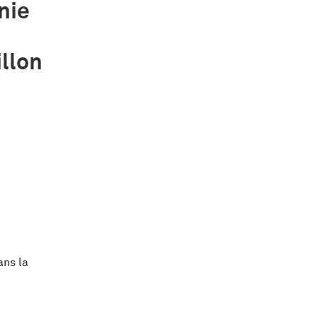
nie
llon
ans la