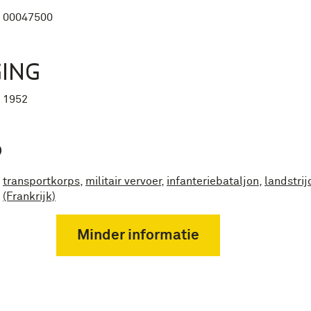
00047500
ING
1952
P
transportkorps
,
militair vervoer
,
infanteriebataljon
,
landstri
(Frankrijk)
Minder informatie