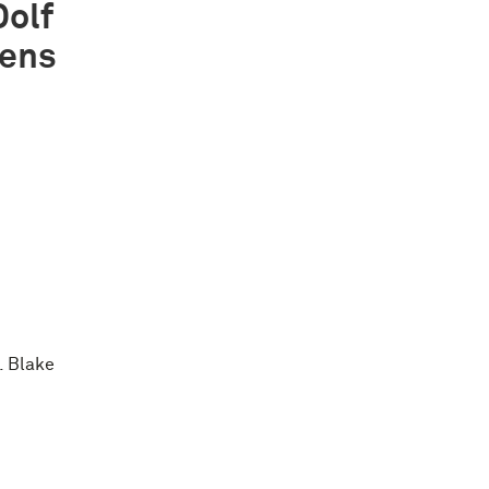
Dolf
vens
. Blake