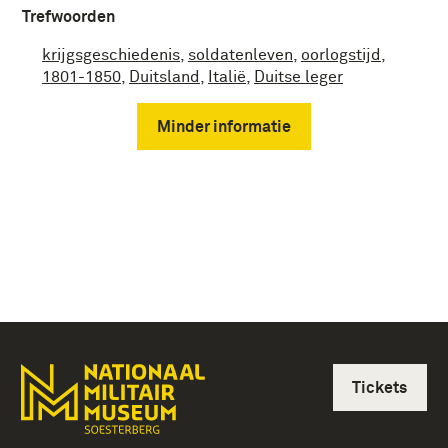
Trefwoorden
krijgsgeschiedenis
,
soldatenleven
,
oorlogstijd
,
1801-1850
,
Duitsland
,
Italië
,
Duitse leger
Minder informatie
Tickets