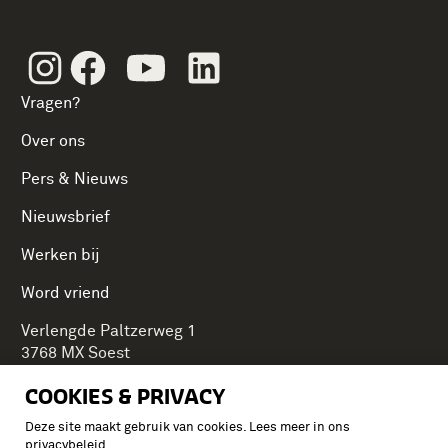
Instagram
Facebook
Youtube
Linkedin
Vragen?
Over ons
Pers & Nieuws
Nieuwsbrief
Werken bij
Word vriend
Verlengde Paltzerweg 1
3768 MX Soest
COOKIES & PRIVACY
Deze site maakt gebruik van cookies. Lees meer in ons
Onderdeel van Stichting Koninklijke Defensiemusea,
privacybeleid
.