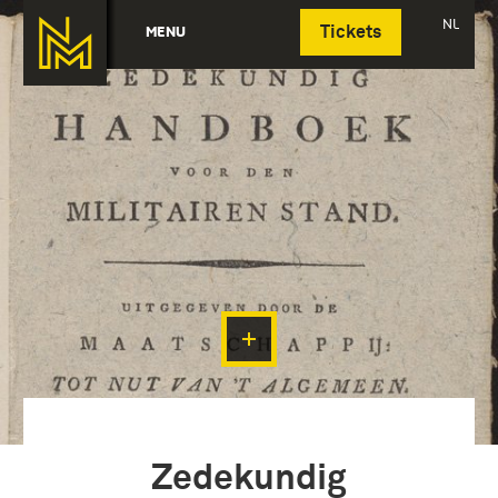
Deutsch
NL
MENU
Tickets
Zedekundig