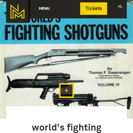
Deutsch
NL
MENU
Tickets
world's fighting