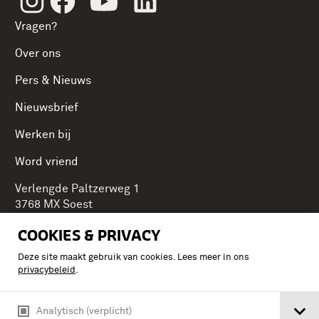
Vragen?
Over ons
Pers & Nieuws
Nieuwsbrief
Werken bij
Word vriend
Verlengde Paltzerweg 1
3768 MX Soest
COOKIES & PRIVACY
Deze site maakt gebruik van cookies. Lees meer in ons
Onderdeel van Stichting Koninklijke Defensiemusea,
privacybeleid
.
ontdek ook de andere musea:
Analytisch (verplicht)