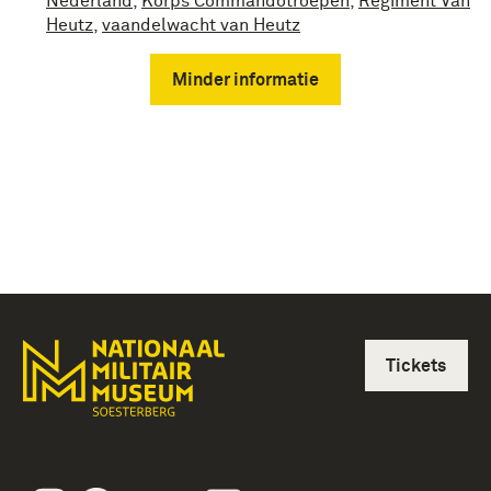
Nederland
,
Korps Commandotroepen
,
Regiment Van
Heutz
,
vaandelwacht van Heutz
Minder informatie
Tickets