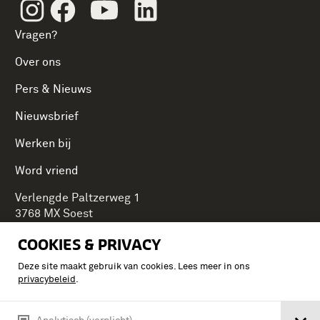
Instagram
Facebook
Youtube
Linkedin
Vragen?
Over ons
Pers & Nieuws
Nieuwsbrief
Werken bij
Word vriend
Verlengde Paltzerweg 1
3768 MX Soest
COOKIES & PRIVACY
Deze site maakt gebruik van cookies. Lees meer in ons
Onderdeel van Stichting Koninklijke Defensiemusea,
privacybeleid
.
ontdek ook de andere musea: