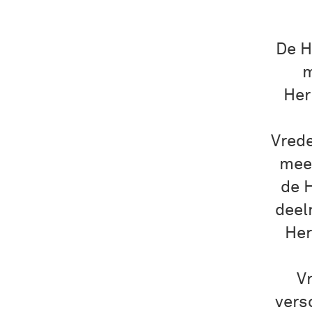
De H
m
Her
Vrede
meer
de 
deel
Her
V
vers