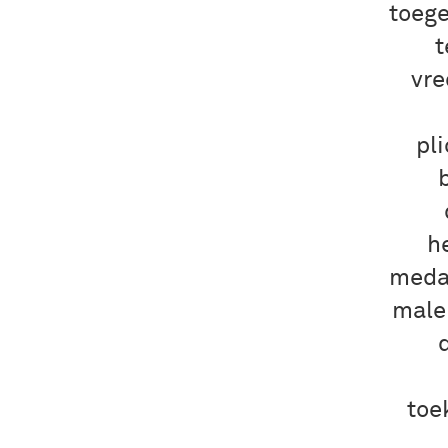
toege
t
vre
pl
h
meda
male
toe