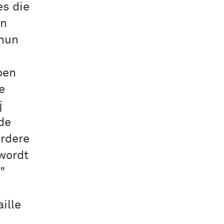
es die
en
 hun
ben
e
j
de
rdere
wordt
"
ille