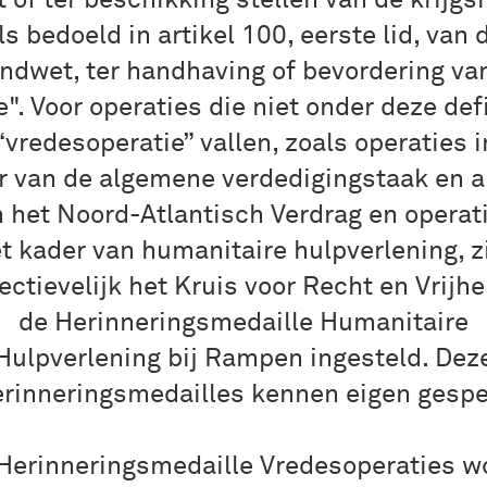
t of ter beschikking stellen van de krijg
ls bedoeld in artikel 100, eerste lid, van 
ndwet, ter handhaving of bevordering va
e". Voor operaties die niet onder deze defi
“vredesoperatie” vallen, zoals operaties i
r van de algemene verdedigingstaak en ar
n het Noord-Atlantisch Verdrag en operati
t kader van humanitaire hulpverlening, z
ectievelijk het Kruis voor Recht en Vrijhe
de Herinneringsmedaille Humanitaire
Hulpverlening bij Rampen ingesteld. Dez
erinneringsmedailles kennen eigen gespe
Herinneringsmedaille Vredesoperaties w