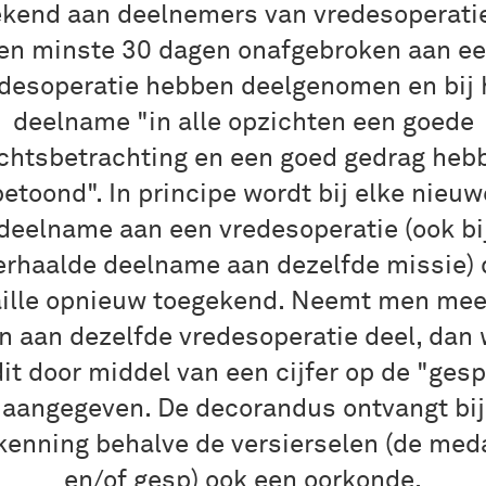
kend aan deelnemers van vredesoperati
en minste 30 dagen onafgebroken aan e
desoperatie hebben deelgenomen en bij
deelname "in alle opzichten een goede
ichtsbetrachting en een goed gedrag heb
betoond". In principe wordt bij elke nieuw
deelname aan een vredesoperatie (ook bi
erhaalde deelname aan dezelfde missie) 
ille opnieuw toegekend. Neemt men mee
n aan dezelfde vredesoperatie deel, dan 
dit door middel van een cijfer op de "gesp
aangegeven. De decorandus ontvangt bij
kenning behalve de versierselen (de meda
en/of gesp) ook een oorkonde.