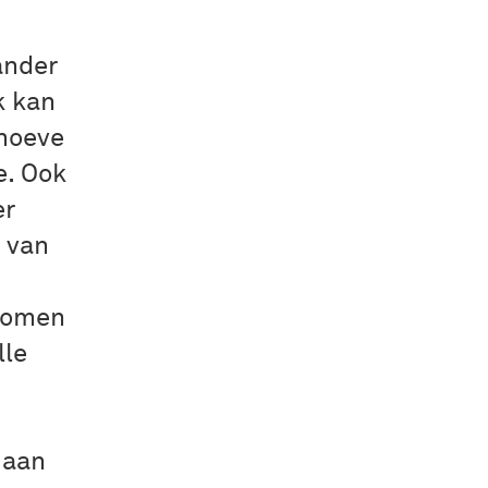
ander
k kan
ehoeve
e. Ook
er
 van
 komen
lle
 aan