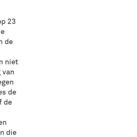
op 23
de
n de
m niet
g van
egen
es de
f de
en
n die