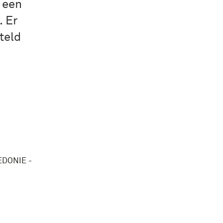
 een
. Er
teld
EDONIE -