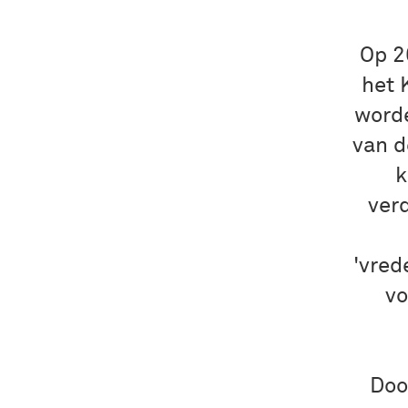
Op 2
het 
worde
van d
k
ver
'vred
vo
Doo