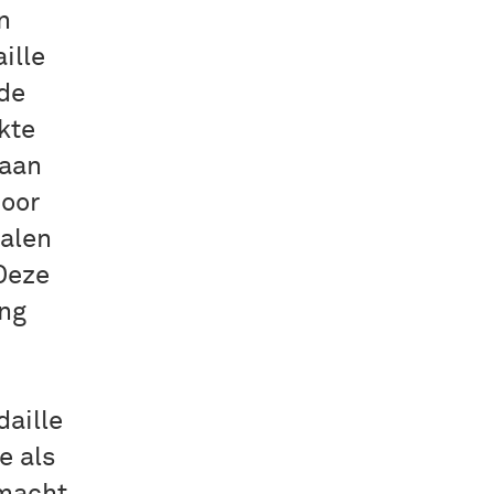
n
ille
 de
kte
 aan
door
alen
Deze
ing
daille
e als