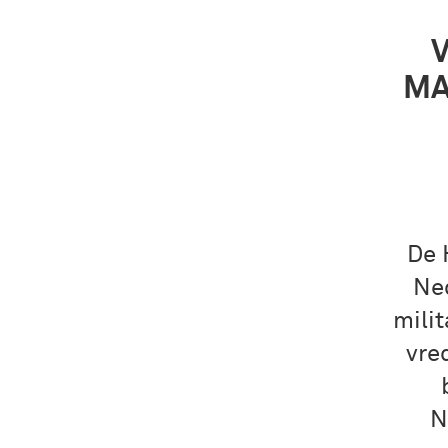
V
MA
De 
Ne
mili
vre
N