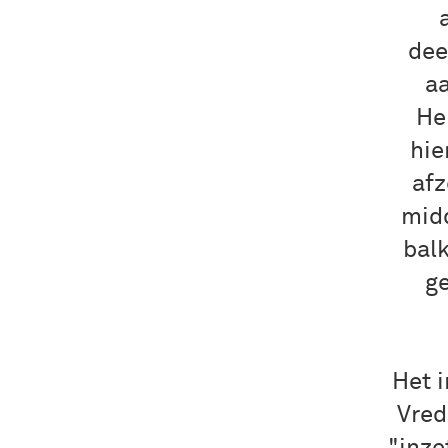
dee
aa
He
hie
afz
mid
bal
ge
Het i
Vred