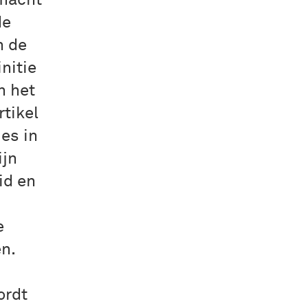
smacht
de
n de
nitie
n het
tikel
es in
ijn
id en
e
n.
ordt