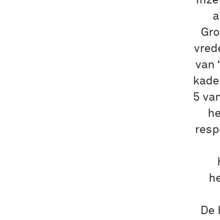
"inze
a
Gro
vred
van 
kade
5 va
he
resp
h
De 