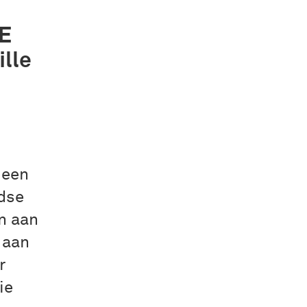
SE
lle
 een
dse
n aan
 aan
r
ie