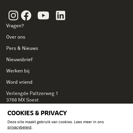
Instagram
Facebook
Youtube
Linkedin
Vragen?
Over ons
Pers & Nieuws
Nieuwsbrief
Werken bij
Word vriend
Verlengde Paltzerweg 1
3768 MX Soest
COOKIES & PRIVACY
Deze site maakt gebruik van cookies. Lees meer in ons
Onderdeel van Stichting Koninklijke Defensiemusea,
privacybeleid
.
ontdek ook de andere musea: