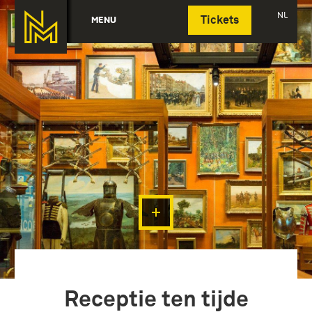
Deutsch
NL
MENU
Tickets
Receptie ten tijde