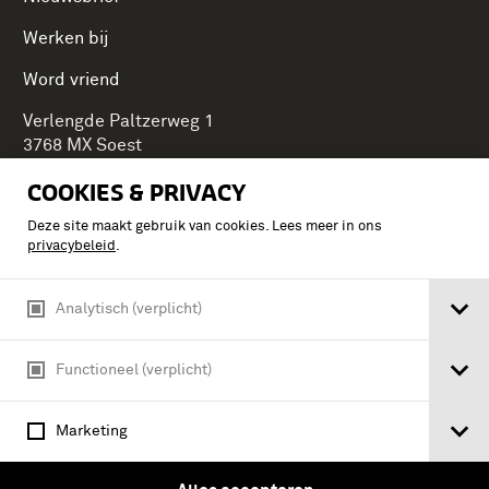
Werken bij
Word vriend
Verlengde Paltzerweg 1
3768 MX Soest
COOKIES & PRIVACY
Deze site maakt gebruik van cookies. Lees meer in ons
Onderdeel van Stichting Koninklijke Defensiemusea,
privacybeleid
.
ontdek ook de andere musea:
Analytisch (verplicht)
Functioneel (verplicht)
Marketing