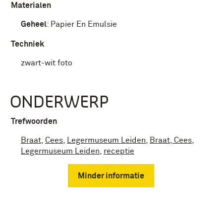
Materialen
Geheel
:
Papier En Emulsie
Techniek
zwart-wit foto
ONDERWERP
Trefwoorden
Braat
,
Cees
,
Legermuseum Leiden
,
Braat, Cees
,
Legermuseum Leiden
,
receptie
Minder informatie