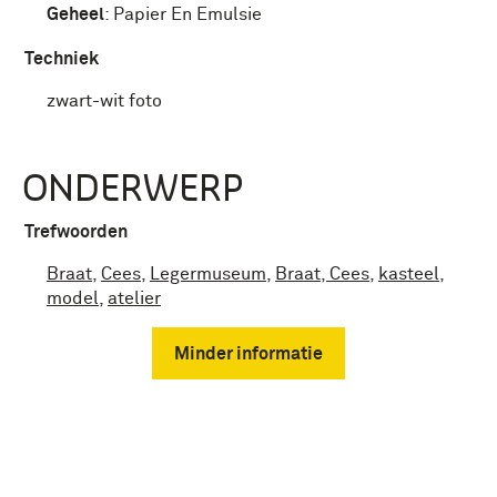
Geheel
:
Papier En Emulsie
Techniek
zwart-wit foto
ONDERWERP
Trefwoorden
Braat
,
Cees
,
Legermuseum
,
Braat, Cees
,
kasteel
,
model
,
atelier
Minder informatie