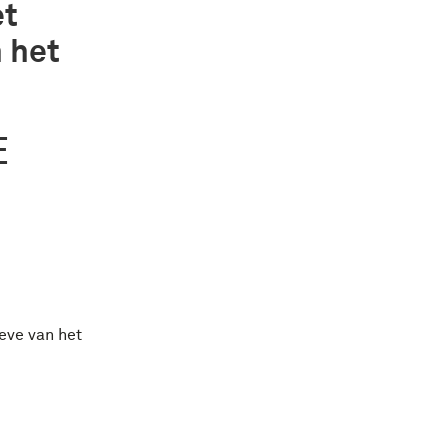
et
 het
E
eve van het