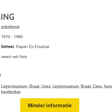
ING
onbekend
1970 - 1985
Geheel
:
Papier En Emulsie
zwart-wit foto
P
Legermuseum
,
Braat
,
Cees
,
Legermuseum
,
Braat, Cees
,
hon
hondenkar
Minder informatie