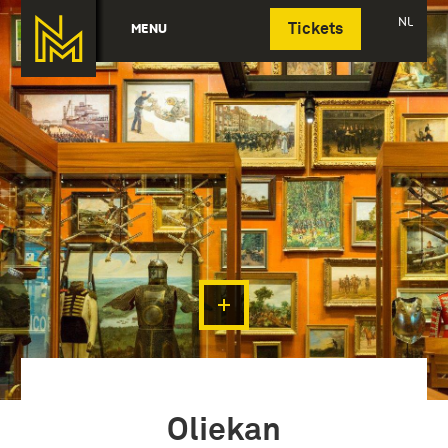
Deutsch
NL
MENU
Tickets
Oliekan