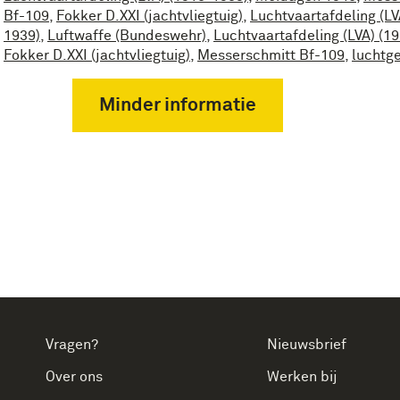
Bf-109
,
Fokker D.XXI (jachtvliegtuig)
,
Luchtvaartafdeling (LV
1939)
,
Luftwaffe (Bundeswehr)
,
Luchtvaartafdeling (LVA) (1
Fokker D.XXI (jachtvliegtuig)
,
Messerschmitt Bf-109
,
luchtg
Minder informatie
Vragen?
Nieuwsbrief
Over ons
Werken bij