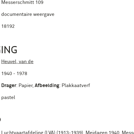
Messerschmitt 109
documentaire weergave
18192
ING
Heuvel, van de
1940 - 1978
Drager
:
Papier
,
Afbeelding
:
Plakkaatverf
pastel
P
Luchtvaartafdeling (LVA) (1913-1939)
,
Meidagen 1940
,
Mess