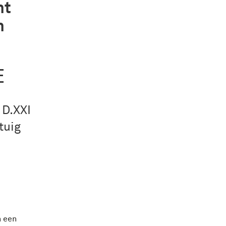
ht
n
E
 D.XXI
tuig
n een