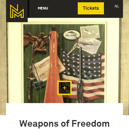
Deutsch
NL
MENU
Tickets
Weapons of Freedom