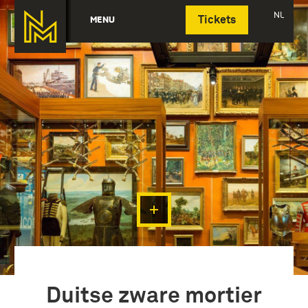
Deutsch
NL
MENU
Tickets
Duitse zware mortier