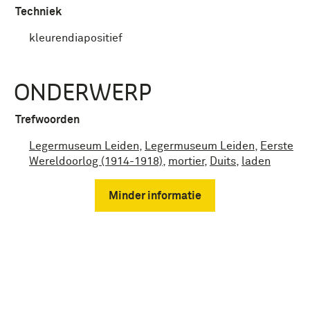
Techniek
kleurendiapositief
ONDERWERP
Trefwoorden
Legermuseum Leiden
,
Legermuseum Leiden
,
Eerste
Wereldoorlog (1914-1918)
,
mortier
,
Duits
,
laden
Minder informatie