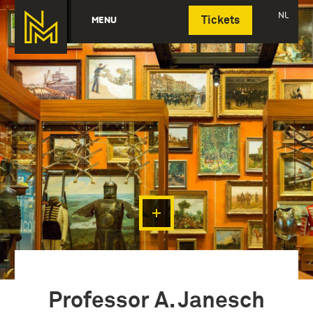
Deutsch
NL
MENU
Tickets
Professor A. Janesch