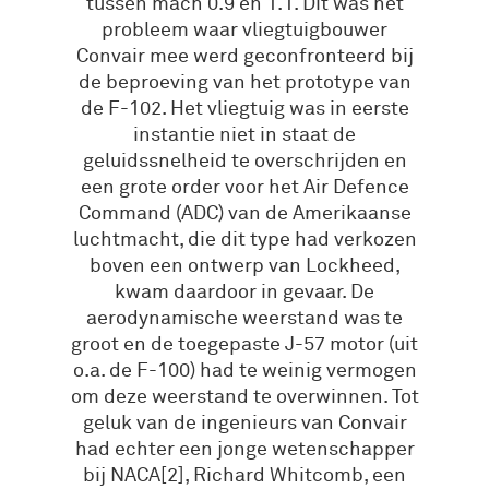
tussen mach 0.9 en 1.1. Dit was het
probleem waar vliegtuigbouwer
Convair mee werd geconfronteerd bij
de beproeving van het prototype van
de F-102. Het vliegtuig was in eerste
instantie niet in staat de
geluidssnelheid te overschrijden en
een grote order voor het Air Defence
Command (ADC) van de Amerikaanse
luchtmacht, die dit type had verkozen
boven een ontwerp van Lockheed,
kwam daardoor in gevaar. De
aerodynamische weerstand was te
groot en de toegepaste J-57 motor (uit
o.a. de F-100) had te weinig vermogen
om deze weerstand te overwinnen. Tot
geluk van de ingenieurs van Convair
had echter een jonge wetenschapper
bij NACA[2], Richard Whitcomb, een