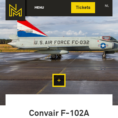
Deutsch
NL
MENU
Tickets
Convair F-102A