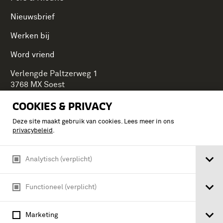
Nieuwsbrief
Werken bij
Word vriend
Verlengde Paltzerweg 1
3768 MX Soest
COOKIES & PRIVACY
Deze site maakt gebruik van cookies. Lees meer in ons
Onderdeel van Stichting Koninklijke Defensiemusea,
privacybeleid
.
ontdek ook de andere musea:
Analytisch (verplicht)
Functioneel (verplicht)
Marketing