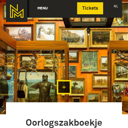
Deutsch
NL
MENU
Tickets
Oorlogszakboekje