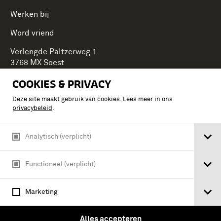
Werken bij
Word vriend
Verlengde Paltzerweg 1
3768 MX Soest
COOKIES & PRIVACY
Deze site maakt gebruik van cookies. Lees meer in ons
Onderdeel van Stichting Koninklijke Defensiemusea,
privacybeleid
.
ontdek ook de andere musea:
Analytisch (verplicht)
Functioneel (verplicht)
Marketing
Alles accepteren