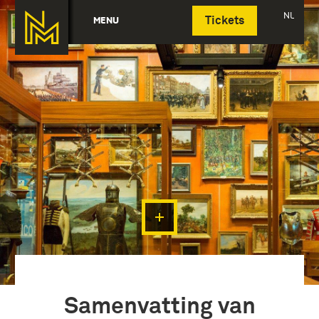
Deutsch
NL
MENU
Tickets
Samenvatting van