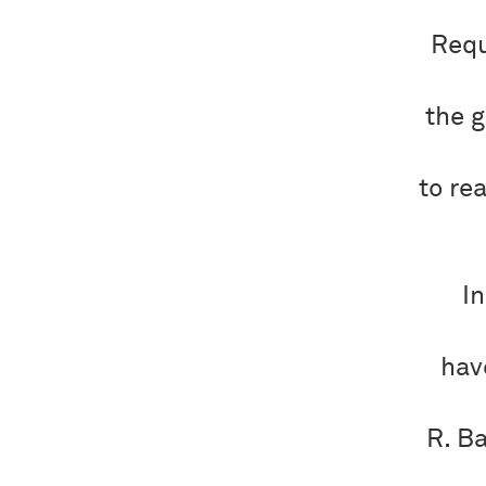
Requ
the 
to re
I
hav
R. Ba