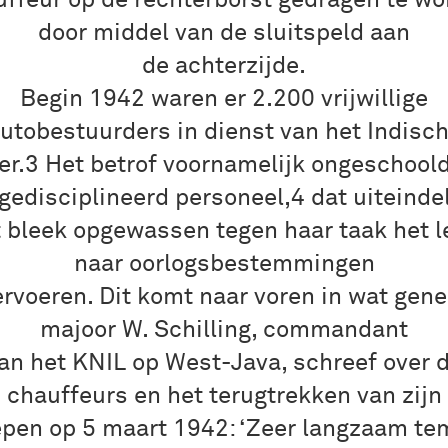
ffeur op de rechterborst gedragen te w
door middel van de sluitspeld aan
de achterzijde.
Begin 1942 waren er 2.200 vrijwillige
utobestuurders in dienst van het Indisc
er.3 Het betrof voornamelijk ongeschool
gedisciplineerd personeel,4 dat uiteindel
t bleek opgewassen tegen haar taak het l
naar oorlogsbestemmingen
ervoeren. Dit komt naar voren in wat gene
majoor W. Schilling, commandant
an het KNIL op West-Java, schreef over 
chauffeurs en het terugtrekken van zijn
epen op 5 maart 1942: ‘Zeer langzaam te