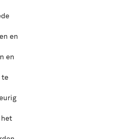
ede
zen en
n en
 te
eurig
 het