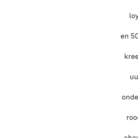
lo
en 50
kre
uu
onde
roo