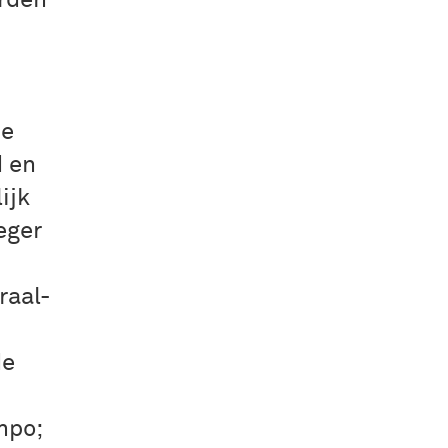
orden
he
d en
ijk
eger
raal-
de
mpo;