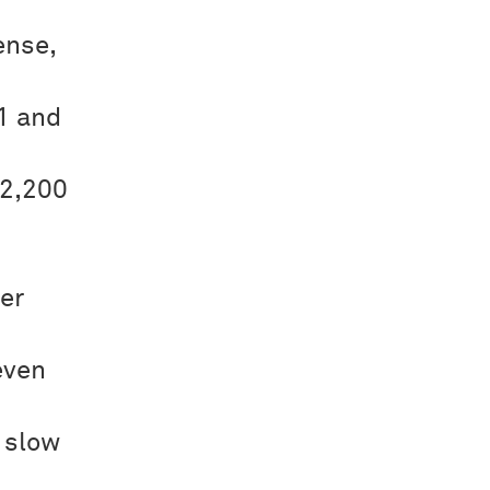
ense,
1 and
 2,200
er
even
y slow