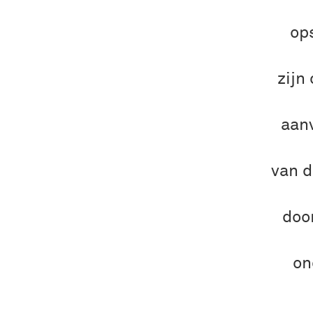
op
zijn
aanv
van d
door
on