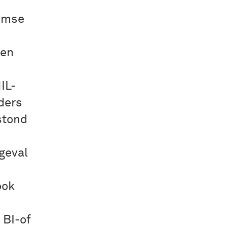
eemse
sen
IL-
ders
stond
geval
ook
 BI-of