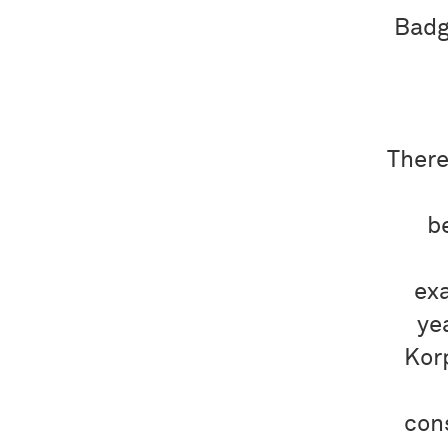
Badg
There
b
exa
ye
Kor
con