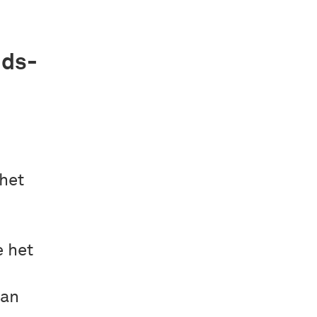
nds-
het
e het
aan