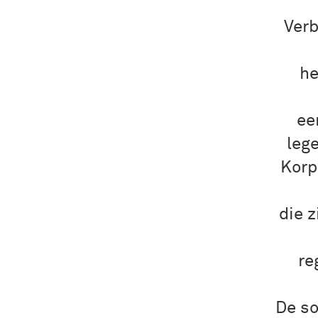
Verb
he
ee
leg
Korp
die 
re
De so