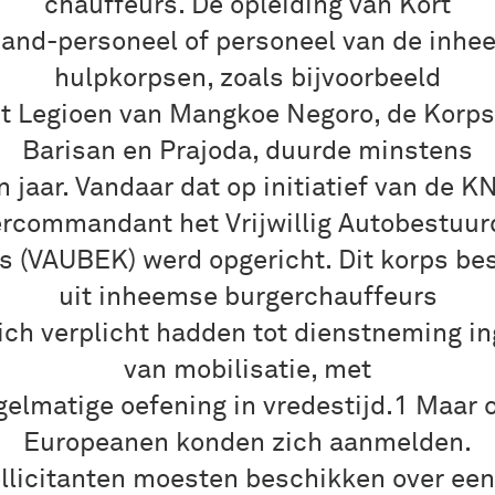
chauffeurs. De opleiding van Kort
and-personeel of personeel van de inh
hulpkorpsen, zoals bijvoorbeeld
t Legioen van Mangkoe Negoro, de Korp
Barisan en Prajoda, duurde minstens
n jaar. Vandaar dat op initiatief van de KN
ercommandant het Vrijwillig Autobestuur
s (VAUBEK) werd opgericht. Dit korps be
uit inheemse burgerchauffeurs
zich verplicht hadden tot dienstneming in
van mobilisatie, met
gelmatige oefening in vredestijd.1 Maar 
Europeanen konden zich aanmelden.
llicitanten moesten beschikken over een