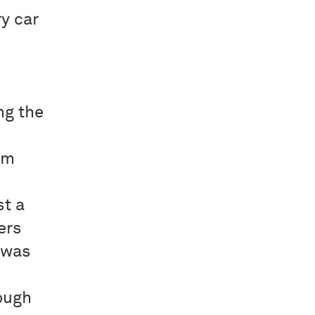
y car
ng the
rm
st a
ers
 was
ough