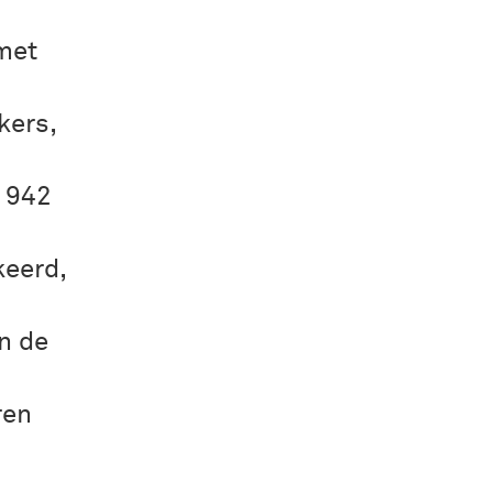
met
kers,
 1942
keerd,
an de
ren