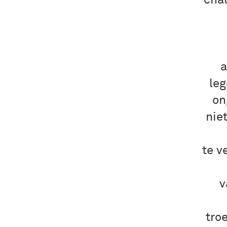
chau
a
leg
on
nie
te v
v
tro