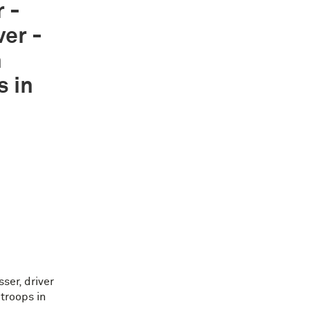
 -
ver -
n
s in
sser, driver
troops in