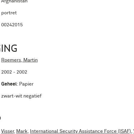
Afghanistan
portret
00242015
ING
Roemers, Martin
2002 - 2002
Geheel
:
Papier
zwart-wit negatief
P
Visser
,
Mark
,
International Security Assistance Force (ISAF)
,