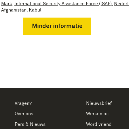
Mark
,
International Security Assistance Force (ISAF)
,
Neder
Afghanistan
,
Kabul
Minder informatie
Vragen?
Nieuwsbrief
Over ons
Werken bij
Pers & Nieuws
Word vriend