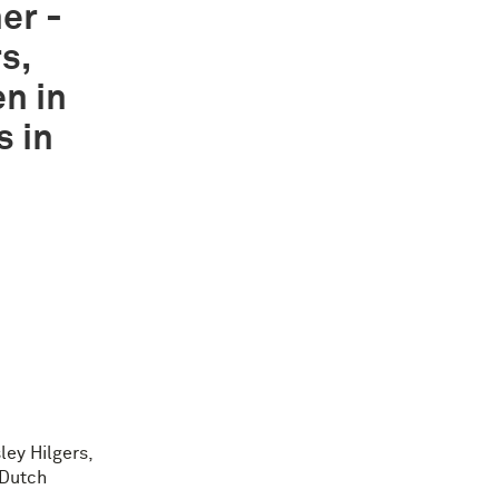
er -
s,
n in
s in
ley Hilgers,
 Dutch