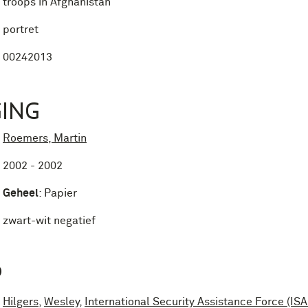
troops in Afghanistan
portret
00242013
ING
Roemers, Martin
2002 - 2002
Geheel
:
Papier
zwart-wit negatief
P
Hilgers
,
Wesley
,
International Security Assistance Force (ISA