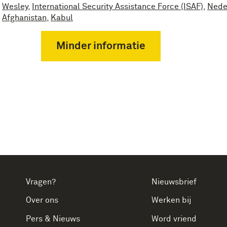
Wesley
,
International Security Assistance Force (ISAF)
,
Nede
Afghanistan
,
Kabul
Minder informatie
Vragen?
Nieuwsbrief
Over ons
Werken bij
Pers & Nieuws
Word vriend