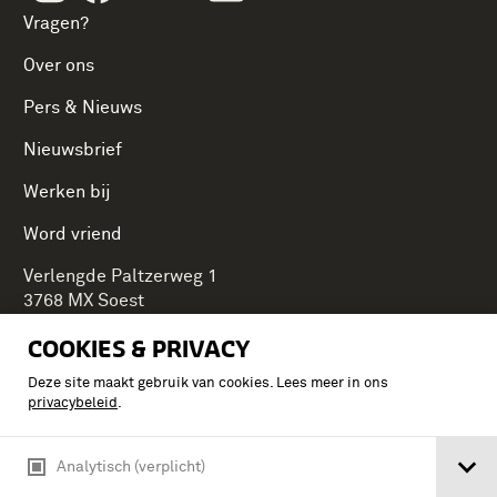
Vragen?
Over ons
Pers & Nieuws
Nieuwsbrief
Werken bij
Word vriend
Verlengde Paltzerweg 1
3768 MX Soest
COOKIES & PRIVACY
Deze site maakt gebruik van cookies. Lees meer in ons
Onderdeel van Stichting Koninklijke Defensiemusea,
privacybeleid
.
ontdek ook de andere musea:
Analytisch (verplicht)