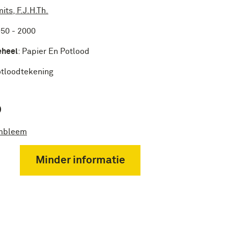
its, F.J.H.Th.
50 - 2000
eheel
:
Papier En Potlood
tloodtekening
P
mbleem
Minder informatie