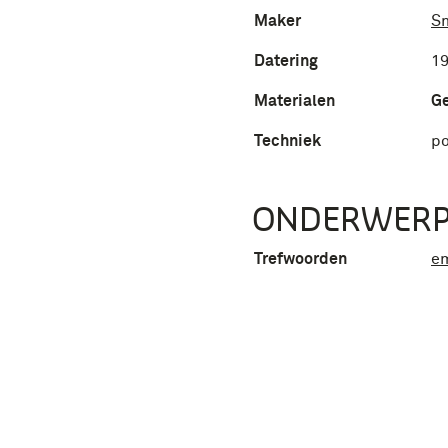
Maker
Sm
Datering
19
Materialen
G
Techniek
po
ONDERWER
Trefwoorden
e