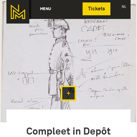
Deutsch
NL
MENU
Tickets
Compleet in Depôt