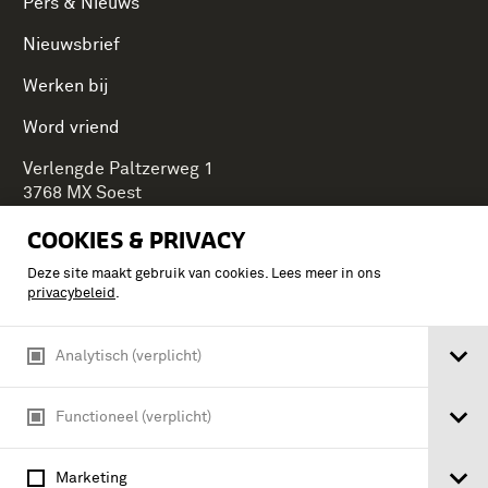
Pers & Nieuws
Nieuwsbrief
Werken bij
Word vriend
Verlengde Paltzerweg 1
3768 MX Soest
COOKIES & PRIVACY
Deze site maakt gebruik van cookies. Lees meer in ons
Onderdeel van Stichting Koninklijke Defensiemusea,
privacybeleid
.
ontdek ook de andere musea:
Analytisch (verplicht)
Functioneel (verplicht)
Marketing