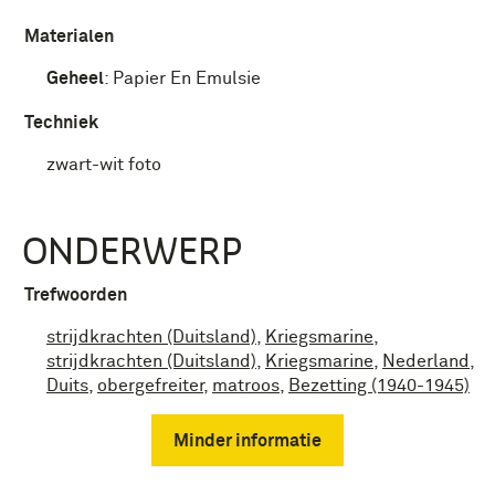
Materialen
Geheel
:
Papier En Emulsie
Techniek
zwart-wit foto
ONDERWERP
Trefwoorden
strijdkrachten (Duitsland)
,
Kriegsmarine
,
strijdkrachten (Duitsland)
,
Kriegsmarine
,
Nederland
,
Duits
,
obergefreiter
,
matroos
,
Bezetting (1940-1945)
Minder informatie