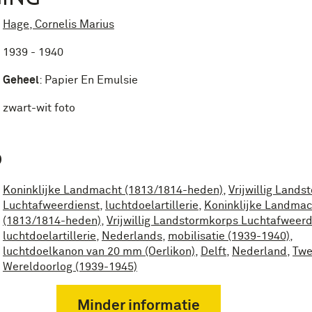
Hage, Cornelis Marius
1939 - 1940
Geheel
:
Papier En Emulsie
zwart-wit foto
P
Koninklijke Landmacht (1813/1814-heden)
,
Vrijwillig Land
Luchtafweerdienst
,
luchtdoelartillerie
,
Koninklijke Landmac
(1813/1814-heden)
,
Vrijwillig Landstormkorps Luchtafweerd
luchtdoelartillerie
,
Nederlands
,
mobilisatie (1939-1940)
,
luchtdoelkanon van 20 mm (Oerlikon)
,
Delft
,
Nederland
,
Tw
Wereldoorlog (1939-1945)
Minder informatie