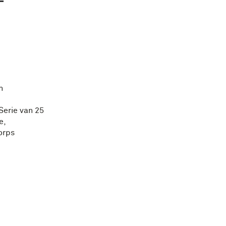
n
Serie van 25
e,
orps