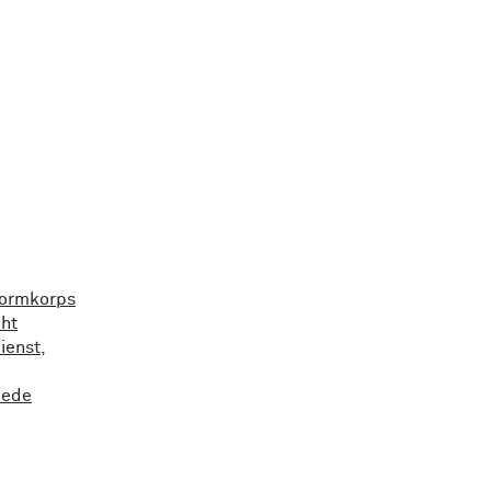
stormkorps
ht
ienst
,
eede