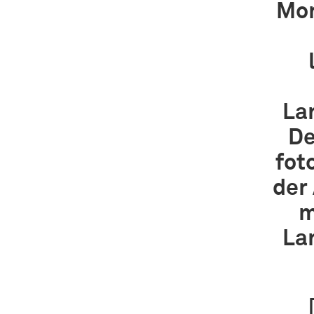
Mon
La
De
fot
der 
m
La