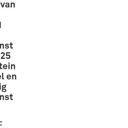
 van
1
nst
 25
tein
el en
ig
nst
E