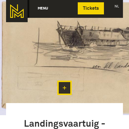
Deutsch
NL
MENU
Tickets
Landingsvaartuig -