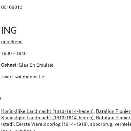
00109810
ING
onbekend
1900 - 1940
Geheel
:
Glas En Emulsie
zwart-wit diapositief
P
Koninklijke Landmacht (1813/1814-heden)
,
Bataljon Pionier
Koninklijke Landmacht (1813/1814-heden)
,
Bataljon Pionier
(stad)
,
Eerste Wereldoorlog (1914-1918)
,
spoorbrug
,
verniel
brug
,
schipbrug