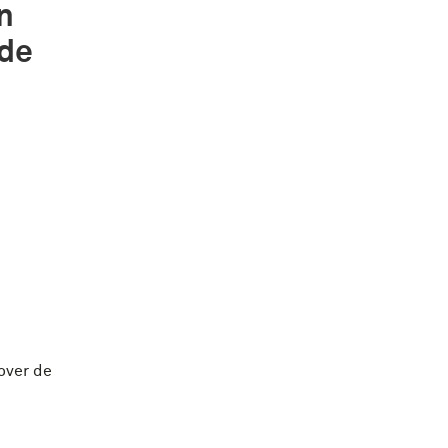
n
 de
s
 over de