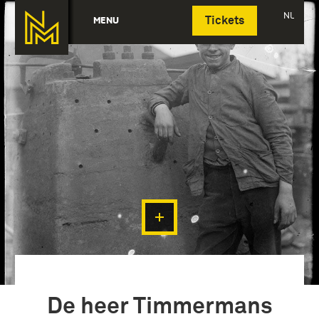
Deutsch
NL
MENU
Tickets
De heer Timmermans