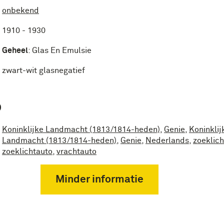
onbekend
1910 - 1930
Geheel
:
Glas En Emulsie
zwart-wit glasnegatief
P
Koninklijke Landmacht (1813/1814-heden)
,
Genie
,
Koninklij
Landmacht (1813/1814-heden)
,
Genie
,
Nederlands
,
zoeklich
zoeklichtauto
,
vrachtauto
Minder informatie