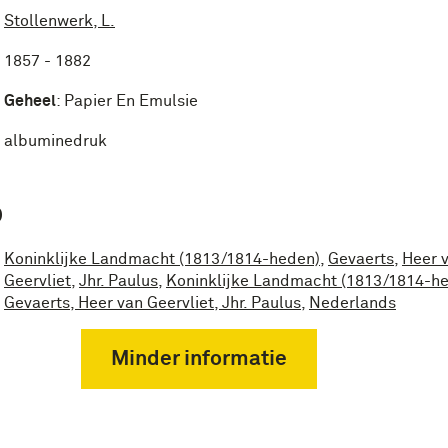
Stollenwerk, L.
1857 - 1882
Geheel
:
Papier En Emulsie
albuminedruk
P
Koninklijke Landmacht (1813/1814-heden)
,
Gevaerts
,
Heer 
Geervliet
,
Jhr. Paulus
,
Koninklijke Landmacht (1813/1814-h
Gevaerts, Heer van Geervliet, Jhr. Paulus
,
Nederlands
Minder informatie