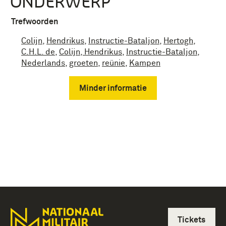
ONDERWERP
Trefwoorden
Colijn
,
Hendrikus
,
Instructie-Bataljon
,
Hertogh,
C.H.L. de
,
Colijn, Hendrikus
,
Instructie-Bataljon
,
Nederlands
,
groeten
,
reünie
,
Kampen
Minder informatie
Tickets