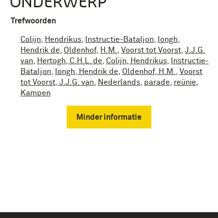
ONDERWERP
Trefwoorden
Colijn
,
Hendrikus
,
Instructie-Bataljon
,
Iongh
,
Hendrik de
,
Oldenhof
,
H.M.
,
Voorst tot Voorst
,
J.J.G.
van
,
Hertogh, C.H.L. de
,
Colijn, Hendrikus
,
Instructie-
Bataljon
,
Iongh, Hendrik de
,
Oldenhof, H.M.
,
Voorst
tot Voorst, J.J.G. van
,
Nederlands
,
parade
,
reünie
,
Kampen
Minder informatie