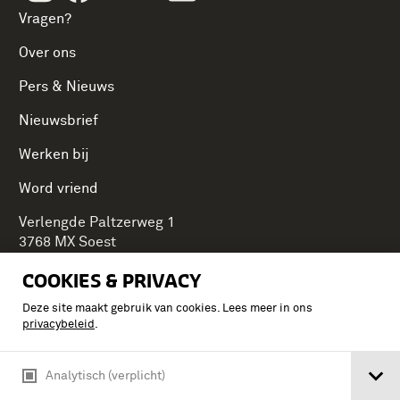
Vragen?
Over ons
Pers & Nieuws
Nieuwsbrief
Werken bij
Word vriend
Verlengde Paltzerweg 1
3768 MX Soest
COOKIES & PRIVACY
Deze site maakt gebruik van cookies. Lees meer in ons
Onderdeel van Stichting Koninklijke Defensiemusea,
privacybeleid
.
ontdek ook de andere musea:
Analytisch (verplicht)