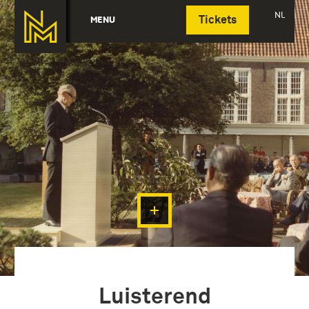
Deutsch
NL
MENU
Tickets
Luisterend