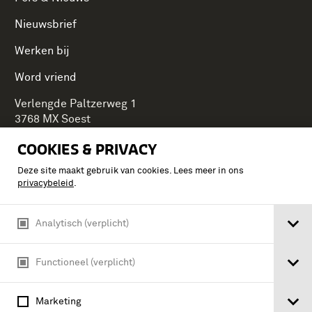
Nieuwsbrief
Werken bij
Word vriend
Verlengde Paltzerweg 1
3768 MX Soest
COOKIES & PRIVACY
Deze site maakt gebruik van cookies. Lees meer in ons
Onderdeel van Stichting Koninklijke Defensiemusea,
privacybeleid
.
ontdek ook de andere musea:
Analytisch (verplicht)
Functioneel (verplicht)
Marketing