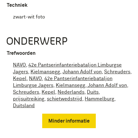
Techniek
zwart-wit foto
ONDERWERP
Trefwoorden
NAVO
,
42e Pantserinfanteriebataljon Limburgse
Jagers
,
Kielmansegg
,
Johann Adolf von
,
Schreuders
,
Kepel
,
NAVO
,
42e Pantserinfanteriebataljon
Limburgse Jagers
,
Kielmansegg, Johann Adolf von
,
Schreuders
,
Kepel
,
Nederlands
,
Duits
,
prijsuitreiking
,
schietwedstrijd
,
Hammelburg
,
Duitsland
Minder informatie