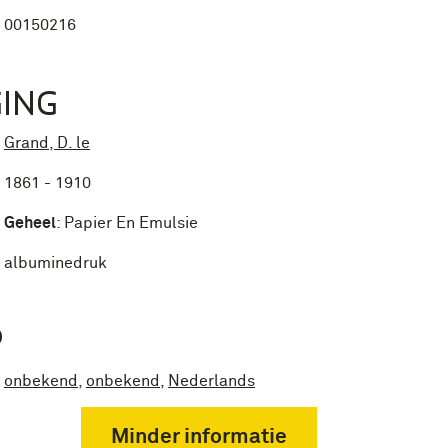
00150216
ING
Grand, D. le
1861 - 1910
Geheel
:
Papier En Emulsie
albuminedruk
P
onbekend
,
onbekend
,
Nederlands
Minder informatie