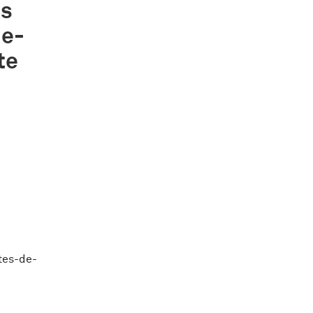
ts
de-
te
rtes-de-