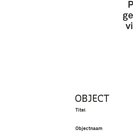
P
ge
v
OBJECT
Titel
Objectnaam