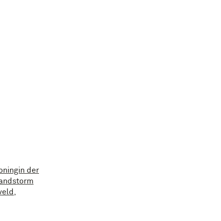
oningin der
 Landstorm
eld,