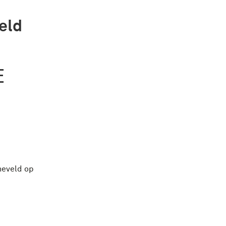
eld
E
neveld op